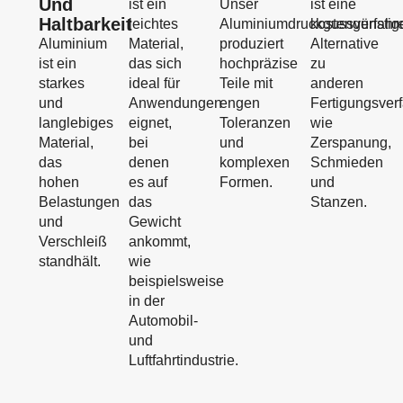
Und
ist ein
Unser
ist eine
Haltbarkeit
leichtes
Aluminiumdruckgussverfahr
kostengünstig
Aluminium
Material,
produziert
Alternative
ist ein
das sich
hochpräzise
zu
starkes
ideal für
Teile mit
anderen
und
Anwendungen
engen
Fertigungsver
langlebiges
eignet,
Toleranzen
wie
Material,
bei
und
Zerspanung,
das
denen
komplexen
Schmieden
hohen
es auf
Formen.
und
Belastungen
das
Stanzen.
und
Gewicht
Verschleiß
ankommt,
standhält.
wie
beispielsweise
in der
Automobil-
und
Luftfahrtindustrie.